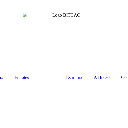
io
Filhotes
Adultos
Estrutura
A Bitcão
Con