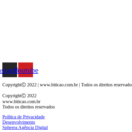
nstagram
Youtube
CopyrightⒸ 2022 | www.biticao.com.br | Todos os direitos reservado
CopyrightⒸ 2022
www.biticao.com.br
Todos os direitos reservados
Política de Privacidade
Desenvolvimento
Spherea Agência Digital