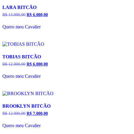
LARA BITCÃO
R$
13.000,00
O
R$
6.000,00
O
preço
preço
original
atual
Quero meu Cavalier
era:
é:
R$ 13.000,00.
R$ 6.000,00.
TOBIAS BITCÃO
R$
12.000,00
O
R$
6.000,00
O
preço
preço
original
atual
Quero meu Cavalier
era:
é:
R$ 12.000,00.
R$ 6.000,00.
BROOKLYN BITCÃO
R$
12.000,00
O
R$
7.000,00
O
preço
preço
original
atual
Quero meu Cavalier
era:
é:
R$ 12.000,00.
R$ 7.000,00.