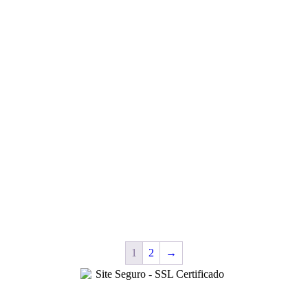
1
2
→