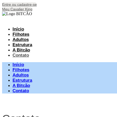
Ir
Entre ou cadastre-se
para
Meu Cavalier King
o
conteúdo
Início
Filhotes
Adultos
Estrutura
A Bitcão
Contato
Início
Filhotes
Adultos
Estrutura
A Bitcão
Contato